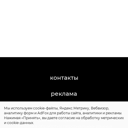
контакты
реклама
Мы используем cookie-файлы, Яндекс.Метрику, Вебвизор,
©2011-2026 Posta-Magazine
аналитику форм и AdFox для работы сайта, аналитики и рекламы.
Сайт может содержать контент, не предназначенный
Нажимая «Принять», вы даете согласие на обработку метрических
для лиц младше 16 лет.
и cookie-данных.
Политика обработки персональных данных