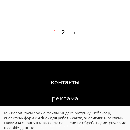
1
2
→
контакты
реклама
Мы используем cookie-файлы, Яндекс.Метрику, Вебвизор,
©2011-2026 Posta-Magazine
аналитику форм и AdFox для работы сайта, аналитики и рекламы.
Сайт может содержать контент, не предназначенный
Нажимая «Принять», вы даете согласие на обработку метрических
для лиц младше 16 лет.
и cookie-данных.