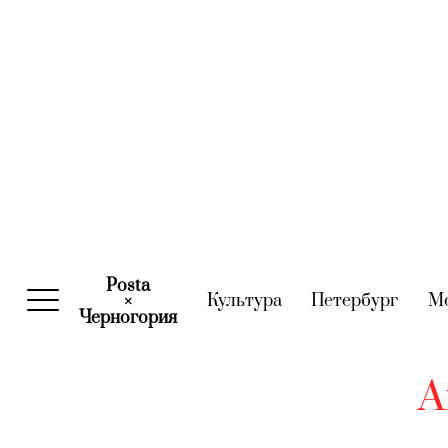
Posta
Культура
(current)
Петербург
(curre
М
×
Черногория
(current)
А