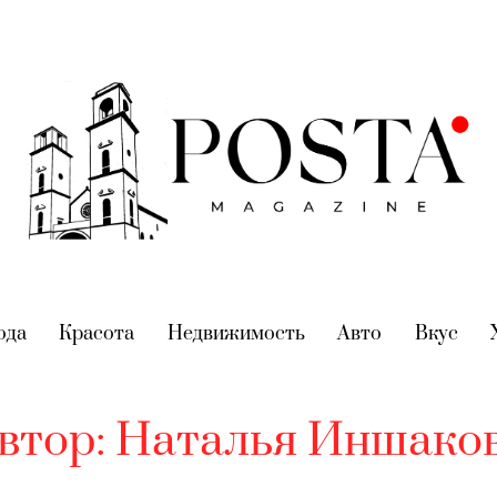
nt)
ода
(current)
Красота
(current)
Недвижимость
(current)
Авто
(current)
Вкус
(cur
втор:
Наталья Иншако