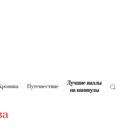
Лучшие виллы
rent)
Хроника
(current)
Путешествие
(current)
на каникулы
(current)
ва