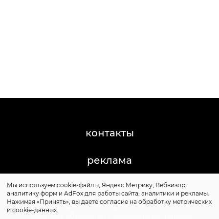
контакты
реклама
Мы используем cookie-файлы, Яндекс.Метрику, Вебвизор,
©2011-2026 Posta-Magazine
аналитику форм и AdFox для работы сайта, аналитики и рекламы.
Сайт может содержать контент, не предназначенный
Нажимая «Принять», вы даете согласие на обработку метрических
для лиц младше 16 лет.
и cookie-данных.
Политика обработки персональных данных