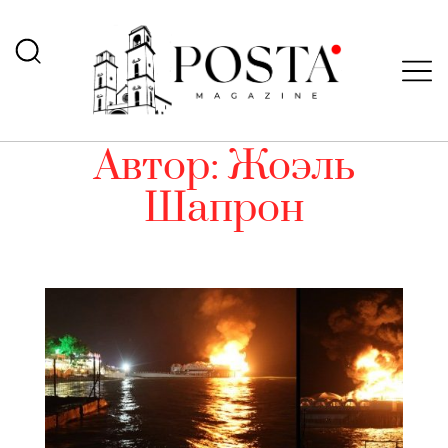
Автор:
Жоэль
Шапрон