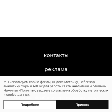
контакты
реклама
Мы используем cookie-файлы, Яндекс.Метрику, Вебвизор,
©2011-2026 Posta-Magazine
аналитику форм и AdFox для работы сайта, аналитики и рекламы.
Сайт может содержать контент, не предназначенный
Нажимая «Принять», вы даете согласие на обработку метрических
для лиц младше 16 лет.
и cookie-данных.
Политика обработки персональных данных
Политика cookie
Подробнее
Принять