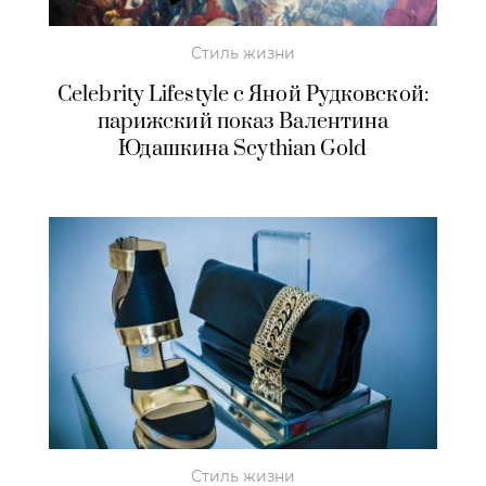
Стиль жизни
Сelebrity Lifestyle c Яной Рудковской:
парижский показ Валентина
Юдашкина Scythian Gold
Стиль жизни