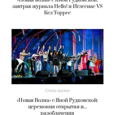
«Новая волна» с Яной Рудковской:
завтрак журнала Hello! и Иглесиас VS
Кел Торрес
Стиль жизни
«Новая Волна» с Яной Рудковской:
церемония открытия и...
разоблачения