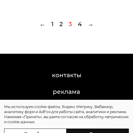
←
1
2
3
4
→
контакты
реклама
Мы используем cookie-файлы, Яндекс.Метрику, Вебвизор,
©2011-2026 Posta-Magazine
аналитику форм и AdFox для работы сайта, аналитики и рекламы.
Сайт может содержать контент, не предназначенный
Нажимая «Принять», вы даете согласие на обработку метрических
для лиц младше 16 лет.
и cookie-данных.
Политика обработки персональных данных
Политика cookie