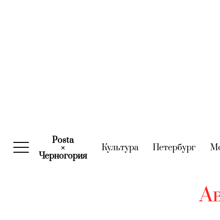
Posta
Культура
(current)
Петербург
(curre
М
×
Черногория
(current)
А