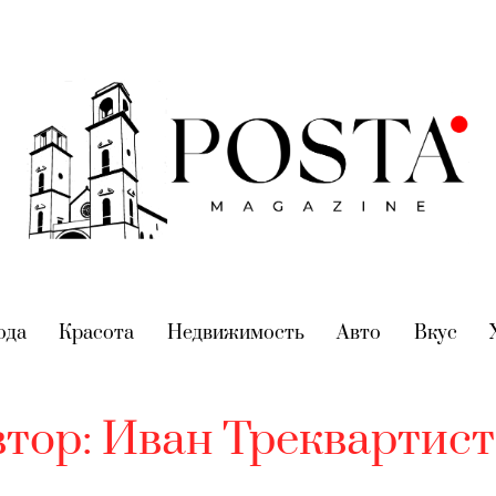
nt)
ода
(current)
Красота
(current)
Недвижимость
(current)
Авто
(current)
Вкус
(cur
втор:
Иван Треквартист