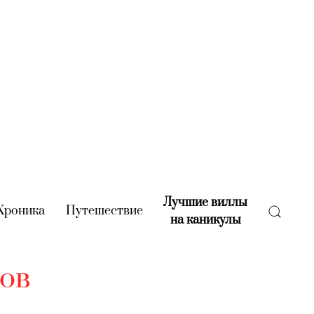
Лучшие виллы
rent)
Хроника
(current)
Путешествие
(current)
на каникулы
(current)
ов