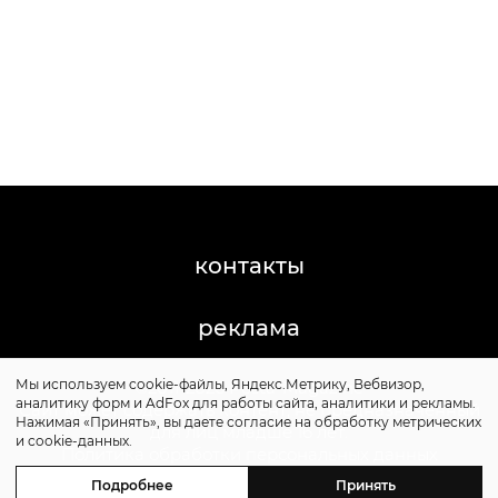
контакты
реклама
Мы используем cookie-файлы, Яндекс.Метрику, Вебвизор,
©2011-2026 Posta-Magazine
аналитику форм и AdFox для работы сайта, аналитики и рекламы.
Сайт может содержать контент, не предназначенный
Нажимая «Принять», вы даете согласие на обработку метрических
для лиц младше 16 лет.
и cookie-данных.
Политика обработки персональных данных
Политика cookie
Подробнее
Принять