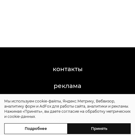
контакты
реклама
Мы используем cookie-файлы, Яндекс.Метрику, Вебвизор,
©2011-2026 Posta-Magazine
аналитику форм и AdFox для работы сайта, аналитики и рекламы.
Сайт может содержать контент, не предназначенный
Нажимая «Принять», вы даете согласие на обработку метрических
для лиц младше 16 лет.
и cookie-данных.
Политика обработки персональных данных
Политика cookie
Подробнее
Принять