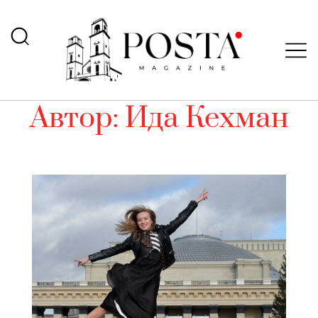
Автор:
Ида Кехман