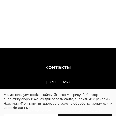
контакты
реклама
Мы используем cookie-файлы, Яндекс.Метрику, Вебвизор,
©2011-2026 Posta-Magazine
аналитику форм и AdFox для работы сайта, аналитики и рекламы.
Сайт может содержать контент, не предназначенный
Нажимая «Принять», вы даете согласие на обработку метрических
для лиц младше 16 лет.
и cookie-данных.
Политика обработки персональных данных