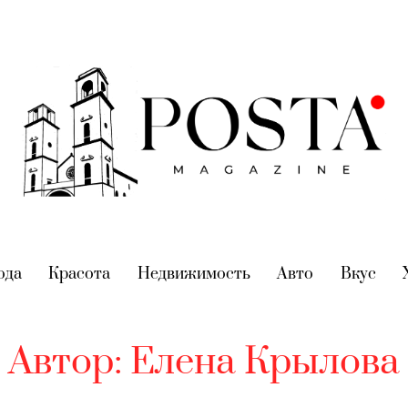
nt)
ода
(current)
Красота
(current)
Недвижимость
(current)
Авто
(current)
Вкус
(cur
Автор:
Елена Крылова