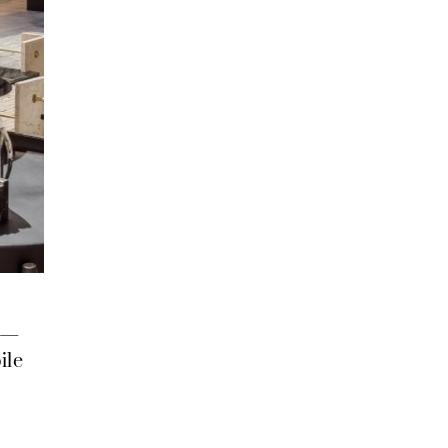
 —
ile