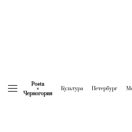
Posta
Культура
(current)
Петербург
(curre
М
×
Черногория
(current)