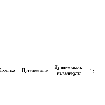
Лучшие виллы
rent)
Хроника
(current)
Путешествие
(current)
на каникулы
(current)