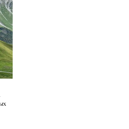
—
тых