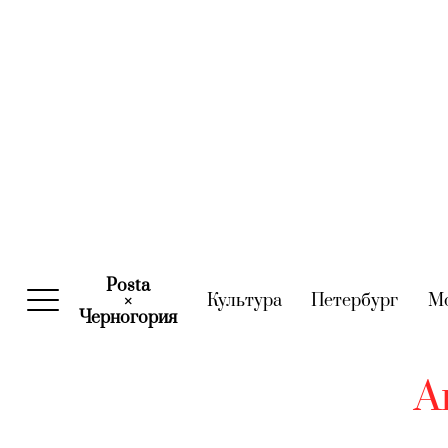
Posta
Культура
(current)
Петербург
(curre
М
×
Черногория
(current)
А