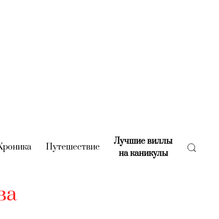
Лучшие виллы
rent)
Хроника
(current)
Путешествие
(current)
на каникулы
(current)
ва