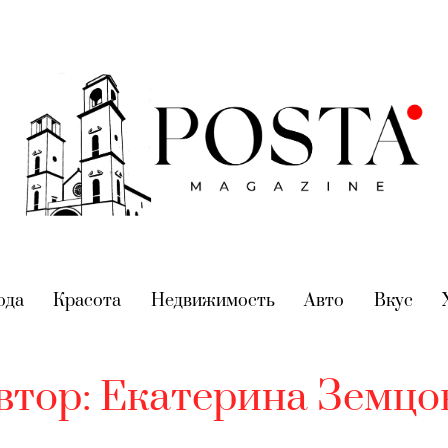
nt)
ода
(current)
Красота
(current)
Недвижимость
(current)
Авто
(current)
Вкус
(cur
втор:
Екатерина Земцо