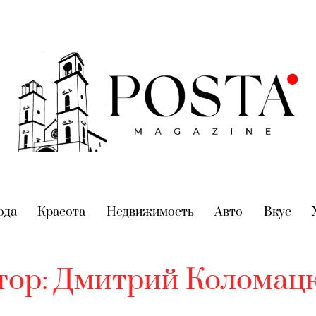
nt)
ода
(current)
Красота
(current)
Недвижимость
(current)
Авто
(current)
Вкус
(cur
тор:
Дмитрий Коломац