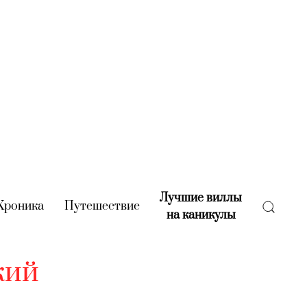
Лучшие виллы
rent)
Хроника
(current)
Путешествие
(current)
на каникулы
(current)
кий