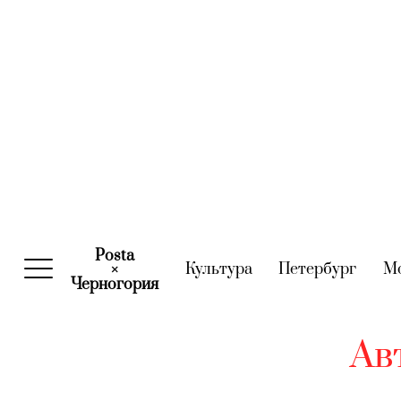
Posta
Культура
(current)
Петербург
(curre
М
×
Черногория
(current)
Ав