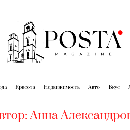
nt)
ода
(current)
Красота
(current)
Недвижимость
(current)
Авто
(current)
Вкус
(cur
втор:
Анна Александро