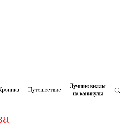
Лучшие виллы
rent)
Хроника
(current)
Путешествие
(current)
на каникулы
(current)
ва