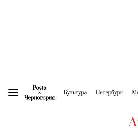
Posta
Культура
(current)
Петербург
(curre
М
×
Черногория
(current)
А