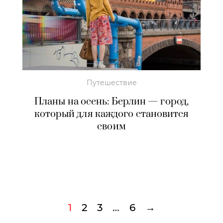
Путешествие
Планы на осень: Берлин — город,
который для каждого становится
своим
1
2
3
…
6
→