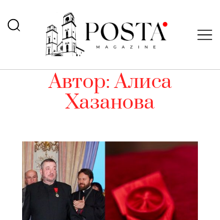
Автор:
Алиса
Хазанова