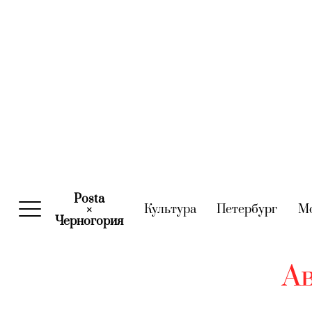
Posta
Культура
(current)
Петербург
(curre
М
×
Черногория
(current)
А