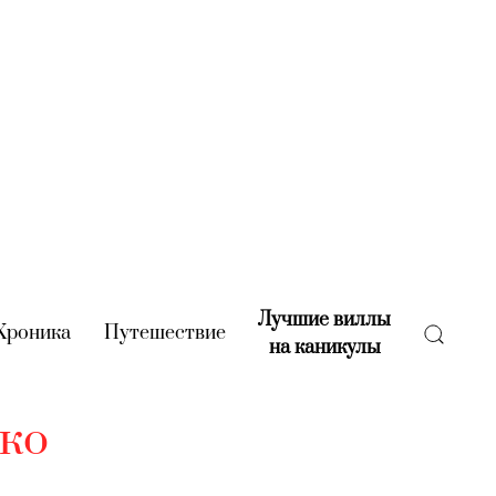
Лучшие виллы
rent)
Хроника
(current)
Путешествие
(current)
на каникулы
(current)
ко