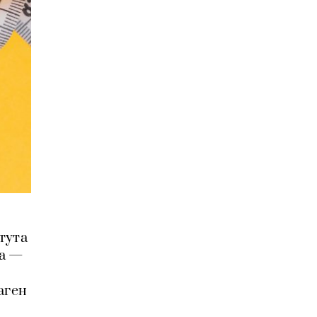
тута
ва —
аген