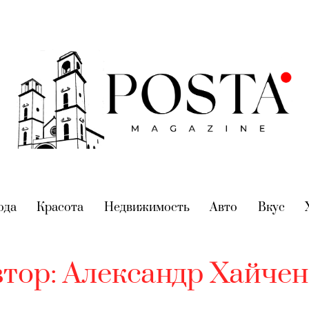
nt)
ода
(current)
Красота
(current)
Недвижимость
(current)
Авто
(current)
Вкус
(cur
втор:
Александр Хайчен