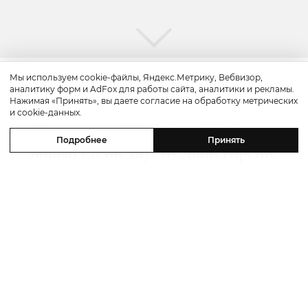
Мы используем cookie-файлы, Яндекс.Метрику, Вебвизор,
аналитику форм и AdFox для работы сайта, аналитики и рекламы.
Путешествие
Нажимая «Принять», вы даете согласие на обработку метрических
и cookie-данных.
Каникулы в Maxx Royal Bodrum:
Подробнее
Принять
новый стейк-хаус от Дани Гарсии,
лучшие виды на море и
легендарные вечеринки в Scorpios
07 августа 2026