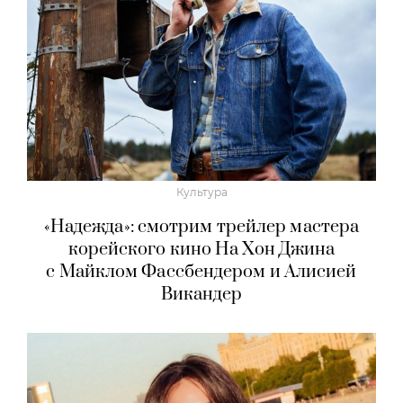
Культура
«Надежда»: смотрим трейлер мастера
корейского кино На Хон Джина
с Майклом Фассбендером и Алисией
Викандер