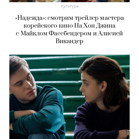
Культура
«Надежда»: смотрим трейлер мастера
корейского кино На Хон Джина
с Майклом Фассбендером и Алисией
Викандер