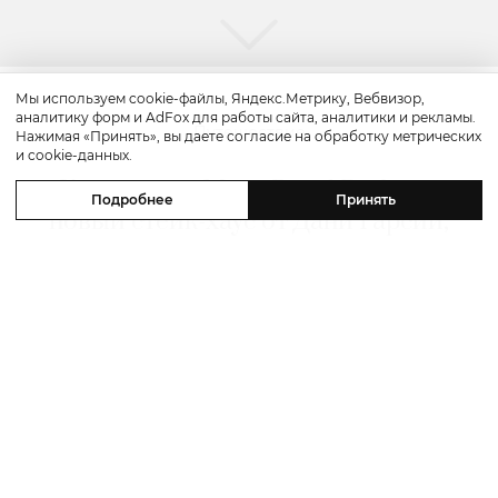
Мы используем cookie-файлы, Яндекс.Метрику, Вебвизор,
аналитику форм и AdFox для работы сайта, аналитики и рекламы.
Путешествие
Нажимая «Принять», вы даете согласие на обработку метрических
и cookie-данных.
Каникулы в Maxx Royal Bodrum:
Подробнее
Принять
новый стейк-хаус от Дани Гарсии,
лучшие виды на море и
легендарные вечеринки в Scorpios
07 августа 2026