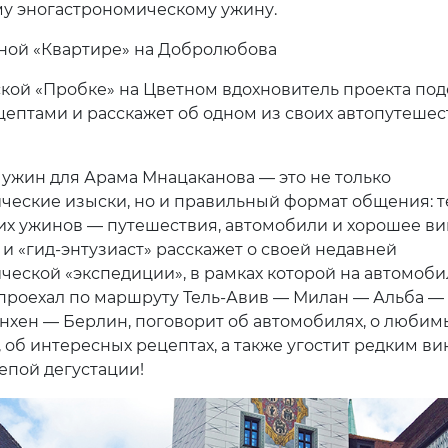
у эногастрономическому ужину.
ной «Квартире» на Добролюбова
ской «Пробке» на Цветном вдохновитель проекта под
ептами и расскажет об одном из своих автопутешес
ужин для Арама Мнацаканова — это не только
ческие изыски, но и правильный формат общения: 
х ужинов — путешествия, автомобили и хорошее ви
 и «гид-энтузиаст» расскажет о своей недавней
ческой «экспедиции», в рамках которой на автомоби
 проехал по маршруту Тель-Авив — Милан — Альба —
хен — Берлин, поговорит об автомобилях, о любим
, об интересных рецептах, а также угостит редким в
лепой дегустации!