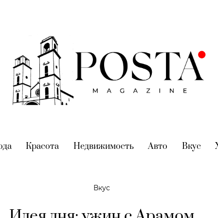
nt)
ода
(current)
Красота
(current)
Недвижимость
(current)
Авто
(current)
Вкус
(cur
Вкус
Идея дня: ужин с Арамом