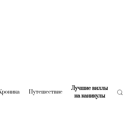
Лучшие виллы
rent)
Хроника
(current)
Путешествие
(current)
на каникулы
(current)