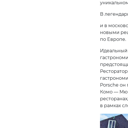
уникальном
В легендар
и в москов
новыми рец
по Европе.
Идеальный 
гастрономи
предстоящи
Ресторатор
гастрономи
Porsche он
Комо — Мюн
ресторанах
в рамках с