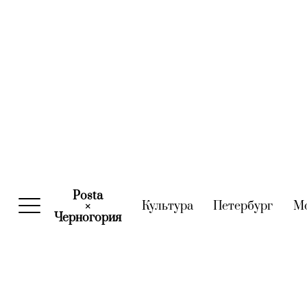
Posta
Культура
(current)
Петербург
(curre
М
×
Черногория
(current)