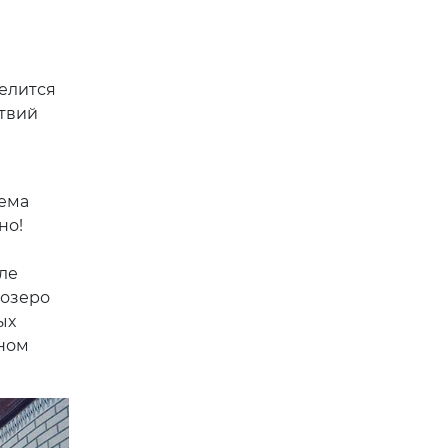
елится
твий
тема
но!
ле
 озеро
ых
ином