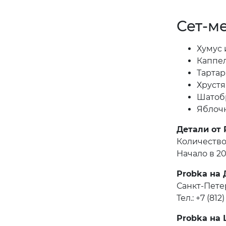
Сет-м
Хумус 
Каппе
Тартар
Хрустя
Шатоб
Яблочн
Детали от 
Количество
Начало в 20
Probka на
Санкт-Пете
Тел.: +7 (812
Probka на