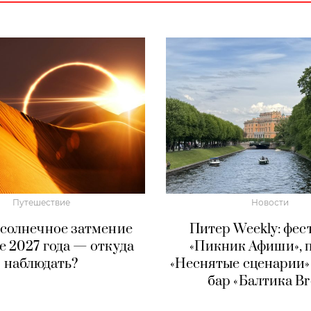
Путешествие
Новости
 солнечное затмение
Питер Weekly: фес
те 2027 года — откуда
«Пикник Афиши», 
наблюдать?
«Неснятые сценарии» 
бар «Балтика B