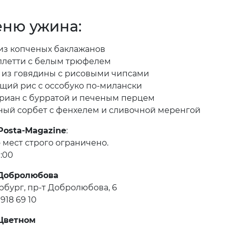
еню ужина:
из копченых баклажанов
ллетти с белым трюфелем
 из говядины с рисовыми чипсами
щий рис с оссобуко по-милански
риан с бурратой и печеным перцем
ый сорбет с фенхелем и сливочной меренгой
Posta-Magazine
:
 мест строго ограничено.
:00
 Добролюбова
рбург, пр-т Добролюбова, 6
) 918 69 10
 Цветном