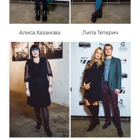
Алиса Хазанова
Липа Тетерич