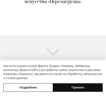
искусства «Перезагрузка»
Мы используем cookie-файлы, Яндекс.Метрику, Вебвизор,
аналитику форм и AdFox для работы сайта, аналитики и рекламы.
Красота
Нажимая «Принять», вы даете согласие на обработку метрических
и cookie-данных.
Бьюти-уикенд: летнее предложение
Подробнее
Принять
«SLOWMO Цветной», новая
премиальная парикмахерская BLK
RED, процедуры интенсивного