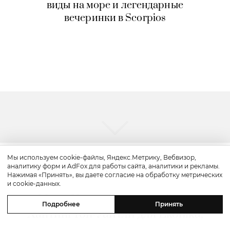
виды на море и легендарные
вечеринки в Scorpios
Мы используем cookie-файлы, Яндекс.Метрику, Вебвизор,
аналитику форм и AdFox для работы сайта, аналитики и рекламы.
Мода
Нажимая «Принять», вы даете согласие на обработку метрических
и cookie-данных.
Мода. Хроники недели: Рози
Подробнее
Принять
Хантингтон-Уайтли для Ekonika,
новый сериал про Джорджио