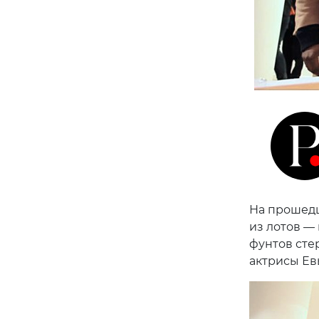
На прошедш
из лотов —
фунтов сте
актрисы Ев