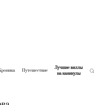
Лучшие виллы
rent)
Хроника
(current)
Путешествие
(current)
на каникулы
(current)
ова