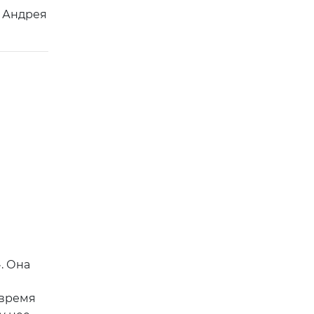
 Андрея
. Она
 время