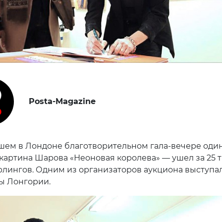
Posta-Magazine
ем в Лондоне благотворительном гала-вечере оди
 картина Шарова «Неоновая королева» — ушел за 25 т
рлингов. Одним из организаторов аукциона выступа
ы Лонгории.