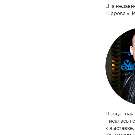
«На недавн
Шарова «Не
Проданная н
писалась г
к выставке,