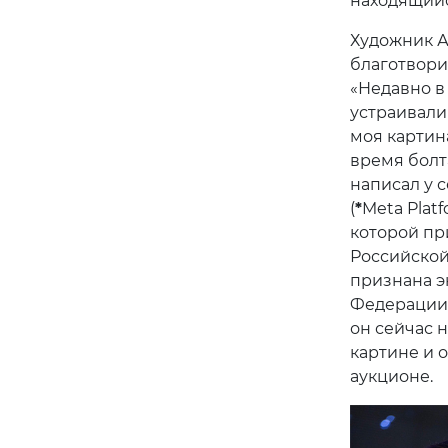
находящийс
Художник А
благотвори
«Недавно в
устраивали
моя картина
время болта
написал у 
(
*
Meta Platf
которой пр
Российской
признана э
Федерации)
он сейчас н
картине и 
аукционе.