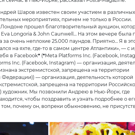
я сейчас в Нью-Йорке, рассказал Posta-Magazine.
ндрей Шаров известен своим участием в различных
тельных мероприятиях, причем не только в России.
 Лондоне прошел благотворительный аукцион, кото
 Eva Longoria & John Caunwell… На этом вечере была 
 за очень неплохие 25.000 паундов. Приятно… Я в эт
лся на яхте, где-то в самом центре Атлантики», — с 
себя в Facebook
*
(
*
Meta Platforms Inc. (Facebook, Insta
orms Inc. (Facebook, Instagram) — организация, деяте
изнана экстремистской, запрещена на территории
 Федерации)) — организация, деятельность которой
кстремистской, запрещена на территории Российск
 художник. Мы позвонили Андрею в Нью-Йорк, где
аходится, чтобы поздравить и узнать подробнее о ег
о том, почему он, вопреки обыкновению, не присутст