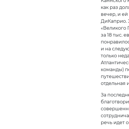
Каннского 
как раз до
вечер, и е
ДиКаприо. 
«Великого Г
за 18 тыс. 
понравилос
и на следу
только неда
Атлантичес
команды) пе
путешестви
отдельная 
За последн
благотвори
совершенно
сотруднича
речь идет о