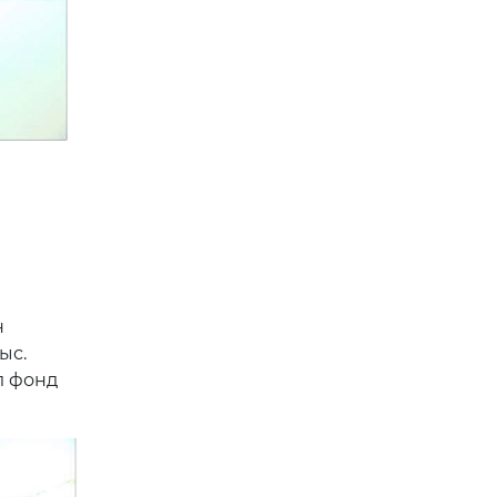
н
ыс.
л фонд