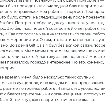
кинофестиваля я познакомился с Евой Лонгорией — 
лжен был проходить там очередной благотворительны
й очень понравилась моя работа — портрет Леонардо
Это было, кстати, на следующий день после презент
этсби». Портрет отобрали для аукциона, он ушел тогд
евро. Это был наш первый совместный опыт работы, н
ь, и Ева попросила меня участвовать со своей работ
ющем мероприятии. О том, что картина продана, я уз
вно. Во время Gift Gala я был без всякой связи, поср
кого океана. Мы с моим приятелем, вдвоем (не счита
реплыли на яхте Атлантику за две недели. И мне это
ем показалось гораздо интереснее. Но это, конечно,
история.
ее время у меня было несколько таких крупных
тельных аукционов, и на каждом из них продавались
 разные по технике работы. Я много и с удовольств
ю с благотворительными организациями, потому что
б этой теме, тут, как говорится, ничего не жалко.