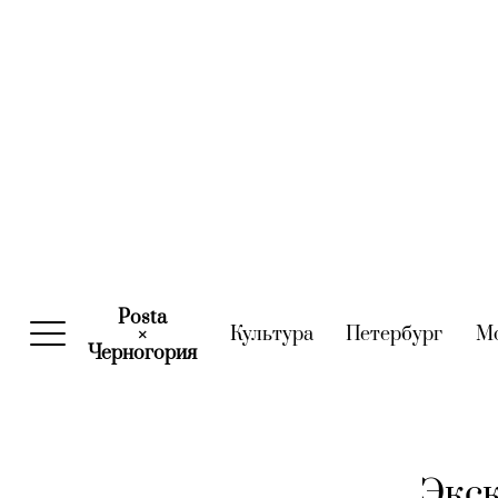
Posta
Культура
(current)
Петербург
(curre
М
×
Черногория
(current)
Экск