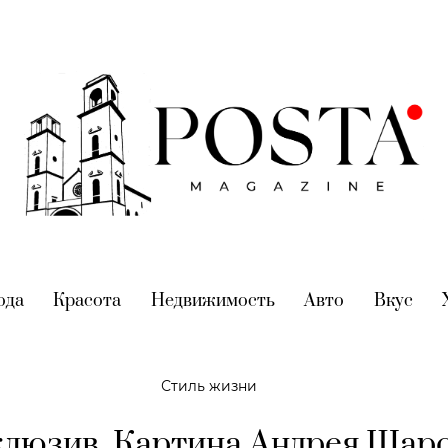
nt)
ода
(current)
Красота
(current)
Недвижимость
(current)
Авто
(current)
Вкус
(cur
Стиль жизни
люзив. Картина Андрея Шар