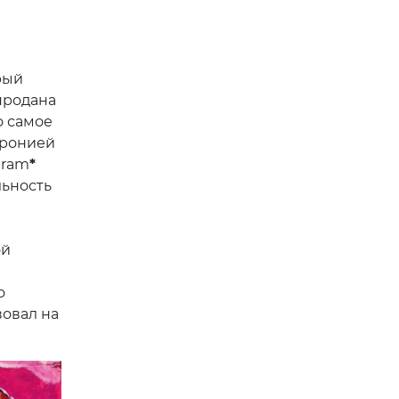
рый
продана
о самое
иронией
gram
*
льность
ой
о
вовал на