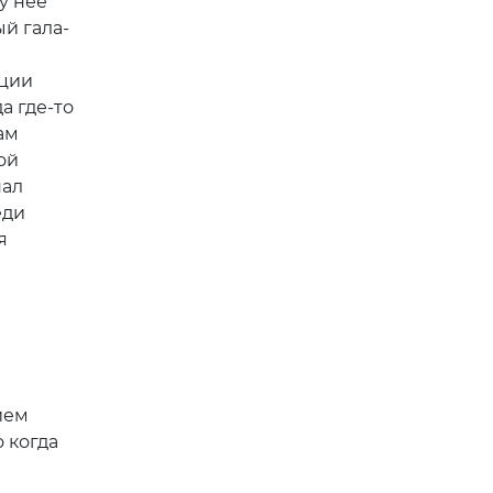
у нее
й гала-
ации
а где-то
ам
ой
нал
еди
я
ием
 когда