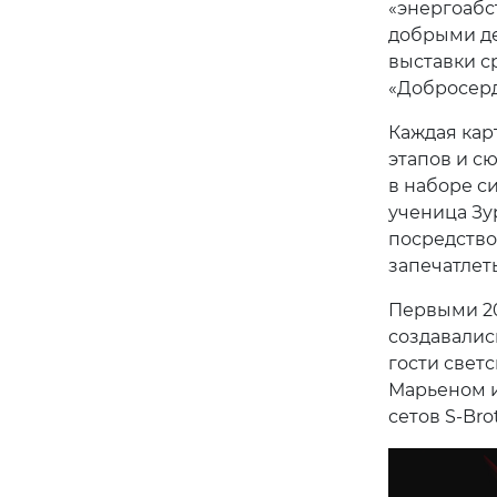
«энергоабс
добрыми де
выставки с
«Добросерд
Каждая кар
этапов и с
в наборе с
ученица Зу
посредство
запечатлет
Первыми 20
создавалис
гости свет
Марьеном и
сетов S-Bro