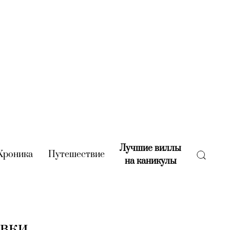
Лучшие виллы
rent)
Хроника
(current)
Путешествие
(current)
на каникулы
(current)
авки