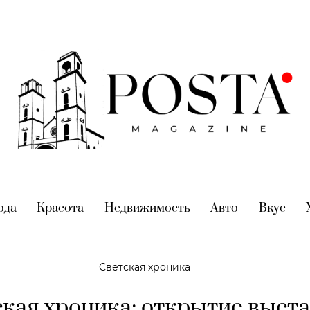
nt)
ода
(current)
Красота
(current)
Недвижимость
(current)
Авто
(current)
Вкус
(cur
Светская хроника
кая хроника: открытие выст