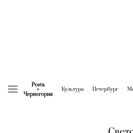
Posta
Культура
(current)
Петербург
(curre
М
×
Черногория
(current)
Светс