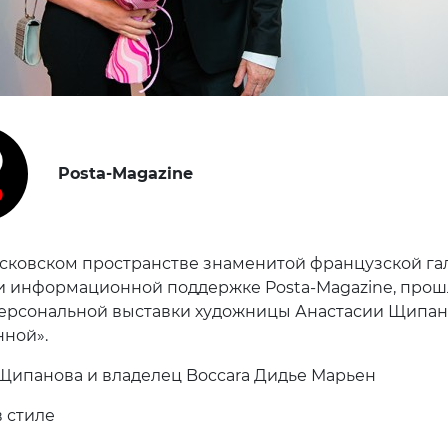
Posta-Magazine
сковском пространстве знаменитой французской га
ри информационной поддержке Posta-Magazine, прош
ерсональной выставки художницы Анастасии Щипан
нной».
Щипанова и владелец Boccara Дидье Марьен
 стиле