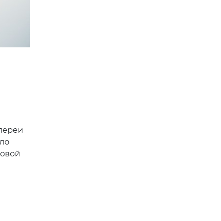
лереи
ло
овой