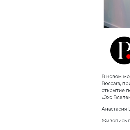
В новом мо
Boccara, п
открытие п
«Эхо Вселе
Анастасия 
Живопись в