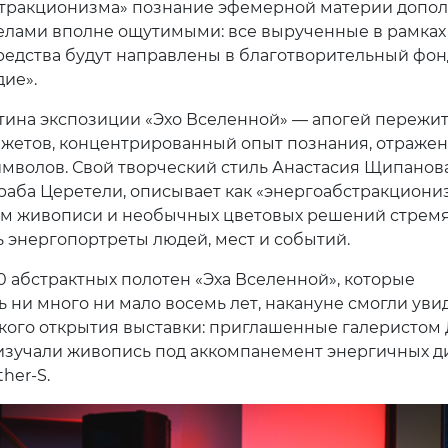
тракционизма» познание эфемерной материи допол
лами вполне ощутимыми: все вырученные в рамках
редства будут направлены в благотворительный фон
ие».
тина экспозиции «Эхо Вселенной» — апогей пережи
южетов, концентрированный опыт познания, отраже
имволов. Свой творческий стиль Анастасия Щипанова
раба Церетели, описывает как «энергоабстракциониз
м живописи и необычных цветовых решений стрем
ь энергопортреты людей, мест и событий.
 абстрактных полотен «Эха Вселенной», которые
ь ни много ни мало восемь лет, накануне смогли уви
ского открытия выставки: приглашенные галеристом
зучали живопись под аккомпанемент энергичных д
ther-S.