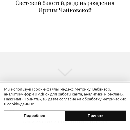
Светский бэкстейдж: день рождения
Ирины Чайковской
Мы используем cookie-файлы, Яндекс.Метрику, Вебвизор,
аналитику форм и AdFox для работы сайта, аналитики и рекламы.
Красота
Нажимая «Принять», вы даете согласие на обработку метрических
и cookie-данных.
Бьюти-уикенд: летнее предложение
Подробнее
Принять
«SLOWMO Цветной», новая
премиальная парикмахерская BLK