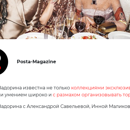
Posta-Magazine
Задорина известна не только
коллекциями эксклюзи
о и умением широко и
с размахом организовывать то
Задорина с Александрой Савельевой, Инной Маликов