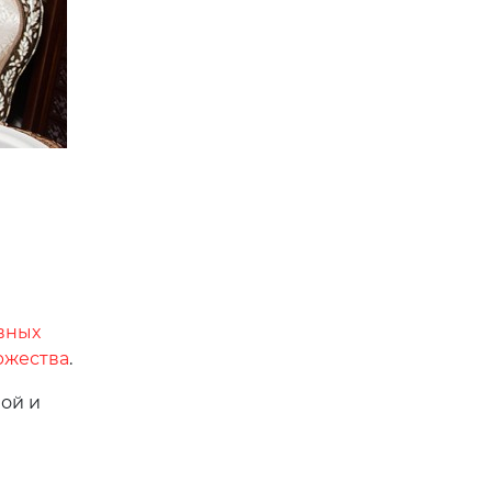
вных
ржества
.
ой и