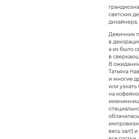
грандиозна
светских д
дизайнера,
Девичник п
в декораци
а их было 
в сверкающ
В ожидании
Татьяна Нав
и многие д
или узнать
на кофейно
именинница
специально
облачилась
импровизир
весь зал!) 
все гостьи