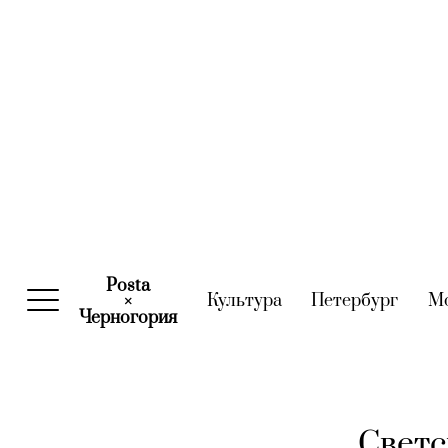
Posta
Культура
(current)
Петербург
(curre
М
×
Черногория
(current)
Светс