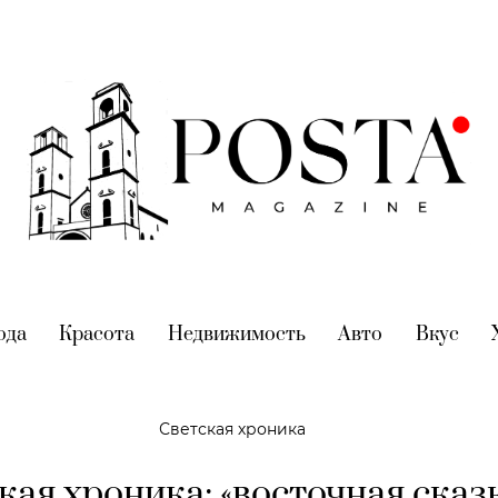
nt)
ода
(current)
Красота
(current)
Недвижимость
(current)
Авто
(current)
Вкус
(cur
Светская хроника
кая хроника: «восточная сказк