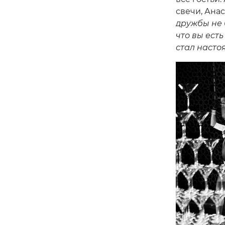
свечи, Ана
дружбы не б
что вы ест
стал насто