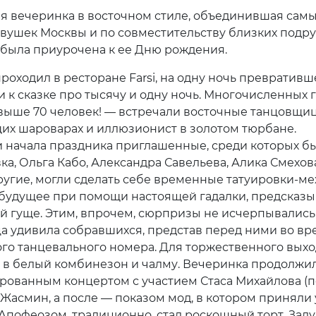
я вечеринка в восточном стиле, объединившая самы
евушек Москвы и по совместительству близких подру
 была приурочена к ее Дню рождения.
роходил в ресторане Farsi, на одну ночь превратив
и к сказке про тысячу и одну ночь. Многочисленных 
свыше 70 человек! — встречали восточные танцовщи
их шароварах и иллюзионист в золотом тюрбане.
 начала праздника приглашенные, среди которых б
ка, Ольга Кабо, Александра Савельева, Алика Смехов
ругие, могли сделать себе временные татуировки-м
 будущее при помощи настоящей гадалки, предска
й гуще. Этим, впрочем, сюрпризы не исчерпывались
 удивила собравшихся, представ перед ними во вр
го танцевального номера. Для торжественного выхо
 в белый комбинезон и чалму. Вечеринка продолжи
ованным концертом с участием Стаса Михайлова (
и Жасмин, а после — показом мод, в котором приняли
. Апофеозом, традиционно, стал роскошный торт. Зад