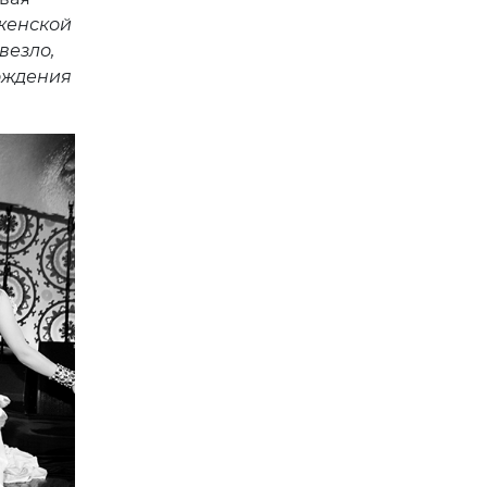
 женской
везло,
рождения