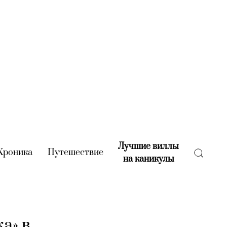
Лучшие виллы
rent)
Хроника
(current)
Путешествие
(current)
на каникулы
(current)
а» в