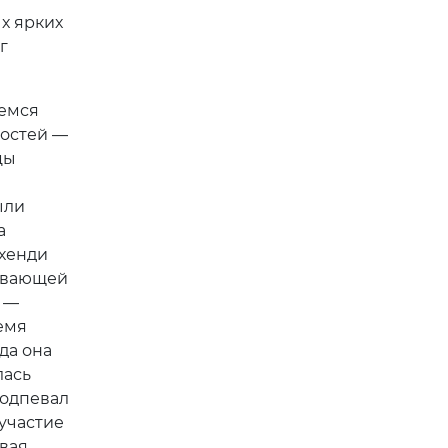
х ярких
г
шемся
гостей —
цы
ыли
а
ехенди
зывающей
 —
емя
да она
лась
подпевал
 участие
увая