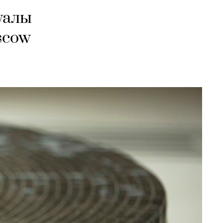
уалы
scow