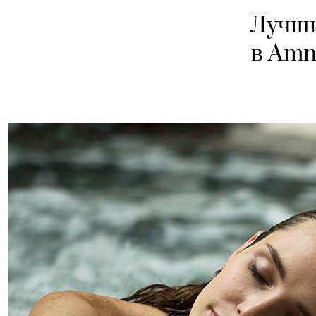
Лучши
в Amn