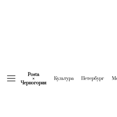
Posta
Культура
(current)
Петербург
(curre
М
×
Черногория
(current)