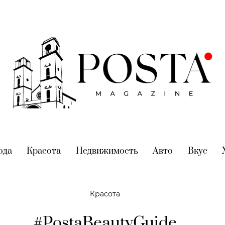
nt)
ода
(current)
Красота
(current)
Недвижимость
(current)
Авто
(current)
Вкус
(cur
Красота
#PostaBeautyGuide