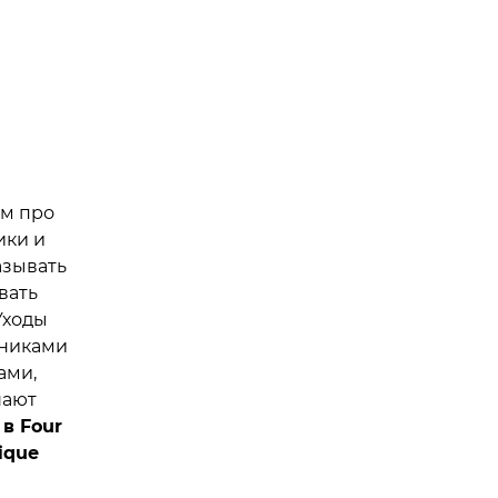
з
м про
ики и
азывать
вать
Уходы
хниками
ами,
шают
в Four
ique