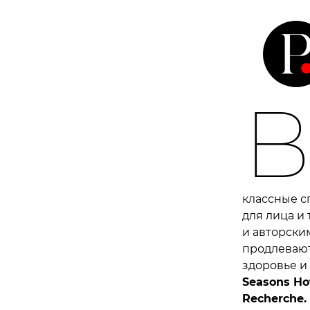
классные с
для лица и
и авторски
продлевают
здоровье и
Seasons Ho
Recherche.