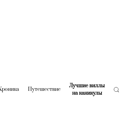
Лучшие виллы
rent)
Хроника
(current)
Путешествие
(current)
на каникулы
(current)