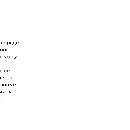
 сердце
our
о уходу
е не
. Спа-
ванные
и, за
и