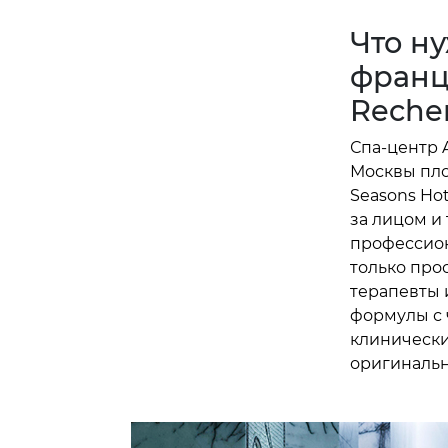
Что ну
франц
Reche
Спа-центр 
Москвы пло
Seasons Ho
за лицом и
профессион
только про
терапевты 
формулы с 
клинически
оригинальн