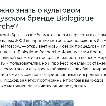
жно знать о культовом
узском бренде Biologique
rche?
Amnis Spa — оазис безмятежности и красоты в самом
щадью 3000 квадратных метров, расположенный в F
tel Moscow, — открывает новый сезон процедурами п
 телом от Biologique Recherche. Французский бренд
альной косметики прекрасно известен во всем мир
стым пользователям, но и профессионалам со стажем
и косметологи его просто обожают — за сбалансиро
чистыми высококонцентрированными ингредиентам
й подход, за четко прописанные программы уходов 
ые методики, за впечатляющие результаты.