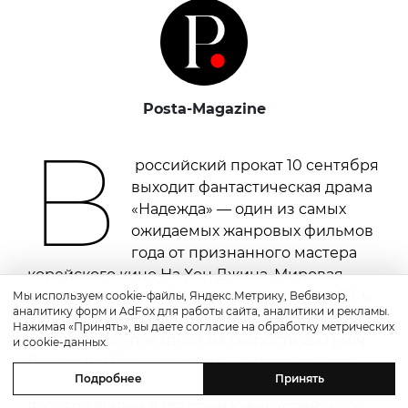
Posta-Magazine
В
российский прокат 10 сентября
выходит фантастическая драма
«Надежда» — один из самых
ожидаемых жанровых фильмов
года от признанного мастера
корейского кино На Хон Джина. Мировая
премьера нового фильма состоялась на 79-м
Мы используем cookie-файлы, Яндекс.Метрику, Вебвизор,
аналитику форм и AdFox для работы сайта, аналитики и рекламы.
Каннском кинофестивале, где критики
Нажимая «Принять», вы даете согласие на обработку метрических
назвали его «поездкой на скорости 250 км/ч
и cookie-данных.
без ремня безопасности»… «Надежда» уже
Подробнее
Принять
установила исторический рекорд как самый
дорогой фильм в истории южнокорейского