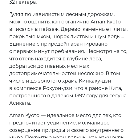
32 гектара.
Гуляя по извилистым лесным дорожкам,
можно оценить, как органично Aman Kyoto
вписался в пейзаж. Дерево, каменные плиты,
покрытые мхом, шорох листвы и шум воды…
Единение с природой гарантировано
с первых минут пребывания. Несмотря на то,
что отель находится в глубине леса,
добраться до главных местных
достопримечательностей несложно. В том
числе и до золотого храма Кинкаку-дзи
в комплексе Рокуон-дзи, что в районе Кита,
построенного в далеком 1397 году для сегуна
Асикага.
Aman Kyoto — идеальное место для тех, кто
предпочитает уединение, молчаливое
созерцание природы и своего внутреннего
мира. Покрытые мхом валуны, как изумруды,