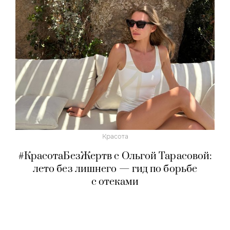
Красота
#КрасотаБезЖертв с Ольгой Тарасовой:
лето без лишнего — гид по борьбе
с отеками