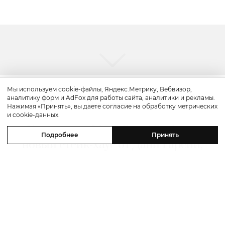
Мы используем cookie-файлы, Яндекс.Метрику, Вебвизор,
аналитику форм и AdFox для работы сайта, аналитики и рекламы.
Путешествие
Нажимая «Принять», вы даете согласие на обработку метрических
и cookie-данных.
Каникулы в Maxx Royal Bodrum:
Подробнее
Принять
новый стейк-хаус от Дани Гарсии,
лучшие виды на море и
легендарные вечеринки в Scorpios
07 августа 2026