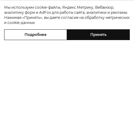
Мы используем cookie-файлы, Яндекс.Метрику, Вебвизор,
аналитику форм и AdFox для работы сайта, аналитики и рекламы.
Нажимая «Принять», вы даете согласие на обработку метрических
и cookie-данных.
Подробнее
Принять
Новости
Питер Weekly: фестиваль «Пикник
Афиши», проект «Неснятые