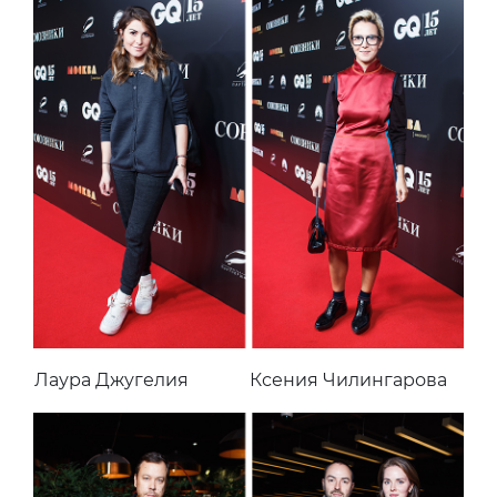
Лаура Джугелия
Ксения Чилингарова