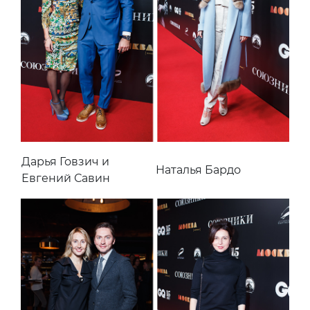
Дарья Говзич и
Наталья Бардо
Евгений Савин