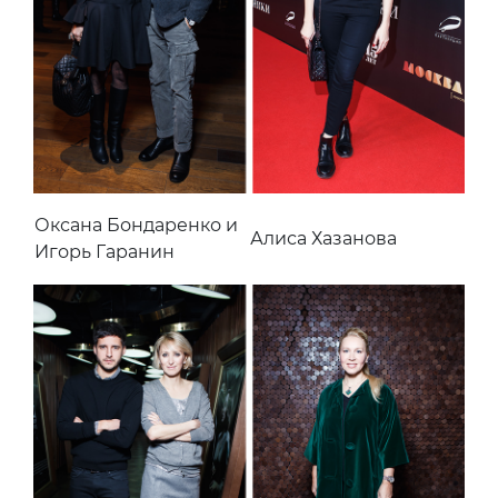
Оксана Бондаренко и
Алиса Хазанова
Игорь Гаранин