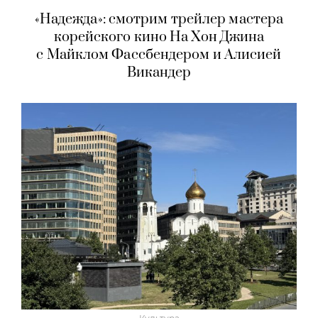
«Надежда»: смотрим трейлер мастера
корейского кино На Хон Джина
с Майклом Фассбендером и Алисией
Викандер