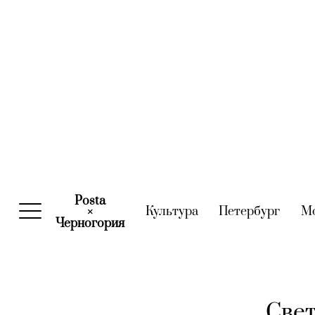
Posta
Культура
(current)
Петербург
(curre
М
×
Черногория
(current)
Свет