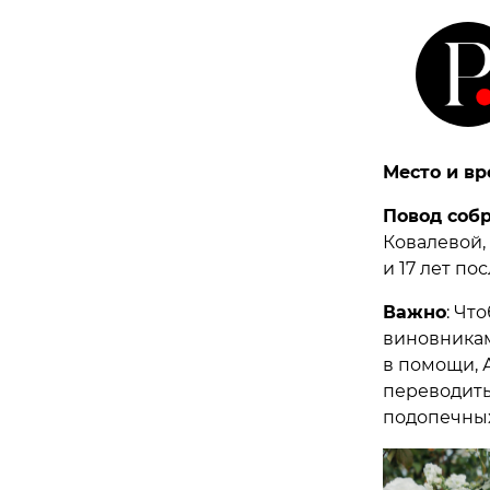
Место и вр
Повод соб
Ковалевой, 
и 17 лет по
Важно
: Чт
виновникам
в помощи, 
переводить
подопечных