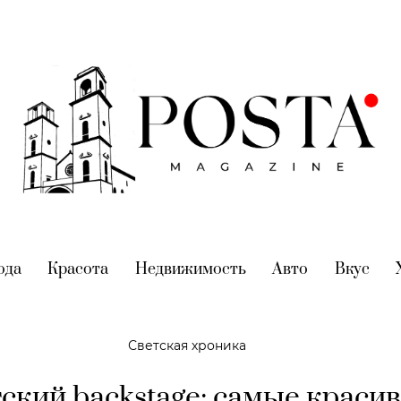
nt)
ода
(current)
Красота
(current)
Недвижимость
(current)
Авто
(current)
Вкус
(cur
Светская хроника
ский backstage: самые краси