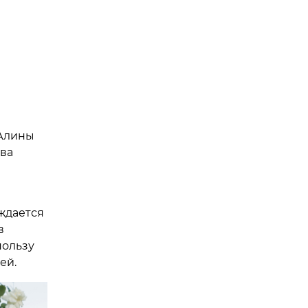
 Алины
тва
уждается
в
пользу
ей.