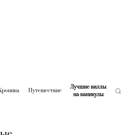
Лучшие виллы
rent)
Хроника
(current)
Путешествие
(current)
на каникулы
(current)
вые