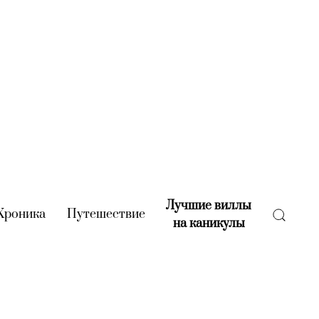
Лучшие виллы
rent)
Хроника
(current)
Путешествие
(current)
на каникулы
(current)