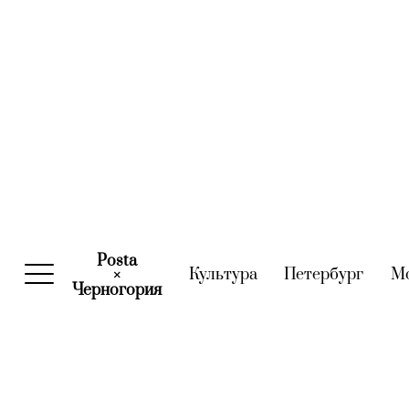
Posta
Культура
(current)
Петербург
(curre
М
×
Черногория
(current)