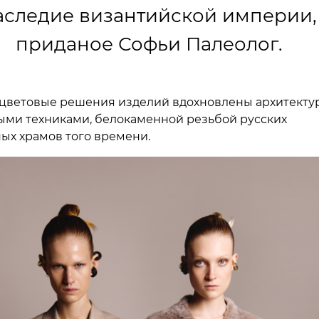
аследие византийской империи,
приданое Софьи Палеолог.
 цветовые решения изделий вдохновлены архитекту
ми техниками, белокаменной резьбой русских
ых храмов того времени.