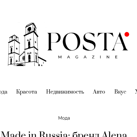
nt)
ода
(current)
Красота
(current)
Недвижимость
(current)
Авто
(current)
Вкус
(cur
Мода
Made in Russia: бренд Alena