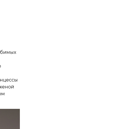
юбимых
е
инцессы
 женой
ом