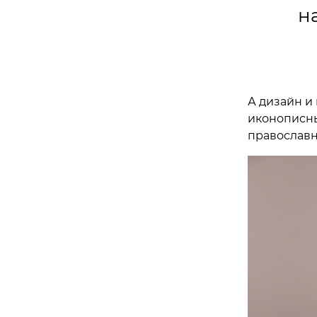
н
А дизайн и
иконописны
православн