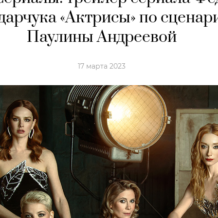
дарчука «Актрисы» по сценар
Паулины Андреевой
17 марта 2023