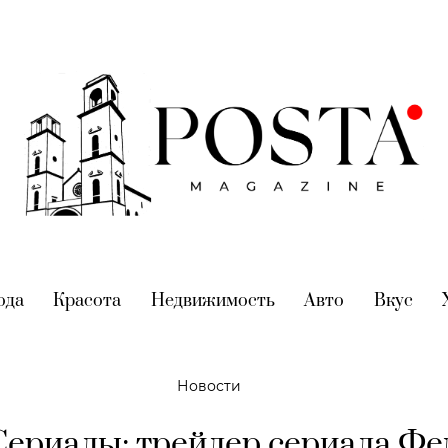
nt)
ода
(current)
Красота
(current)
Недвижимость
(current)
Авто
(current)
Вкус
(cur
Новости
Сериалы: трейлер сериала Фе