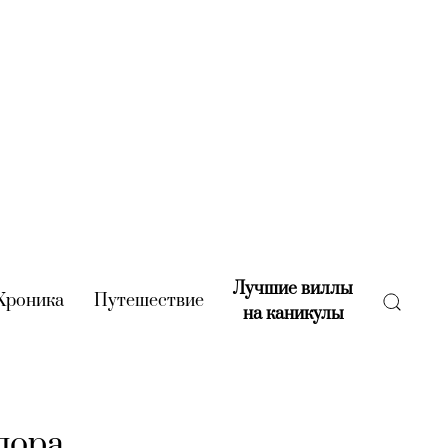
Лучшие виллы
rent)
Хроника
(current)
Путешествие
(current)
на каникулы
(current)
дора