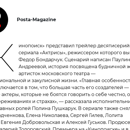
Posta-Magazine
К
инопоиск» представил трейлер десятисерий
сериала «Актрисы», режиссером которого в
Федор Бондарчук. Сценарий написан Паули
Андреевой, история посвящена будничной 
артисток московского театра —
иональной и закулисной жизни. «Главная особенност
лючается в том, что большая часть его создателей —
актеры, которые не боятся говорить о себе честно, о
переживаниях и страхах», — рассказала исполнительн
лавных ролей Полина Пушкарук. В сериале также сня
одченкова, Елена Николаева, Сергей Гилев, Лолита
 Евгения Добровольская и Алексей Гуськов. Продюс
алерий Тодоровский. Премьера на «Кинопоиске» и в