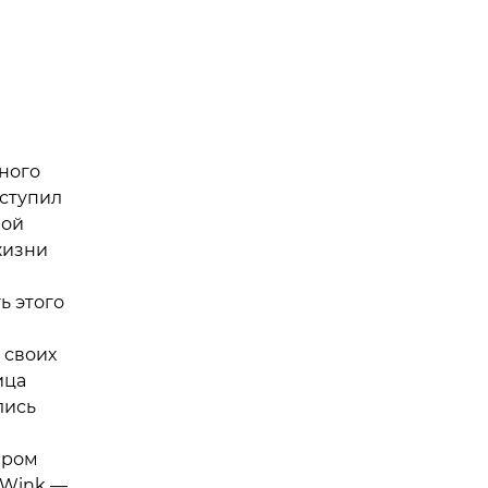
ного
ыступил
ной
жизни
ь этого
 своих
ица
лись
ером
 Wink —