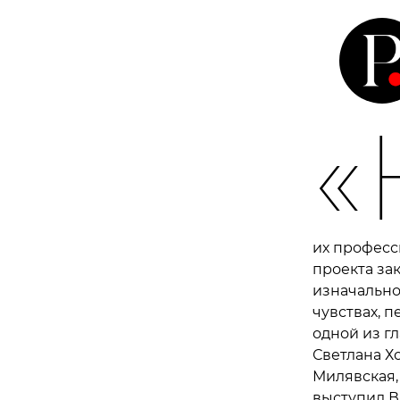
«
их професс
проекта зак
изначально 
чувствах, 
одной из г
Светлана Х
Милявская,
выступил В