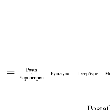
Posta
Культура
(current)
Петербург
(curre
М
×
Черногория
(current)
Posta