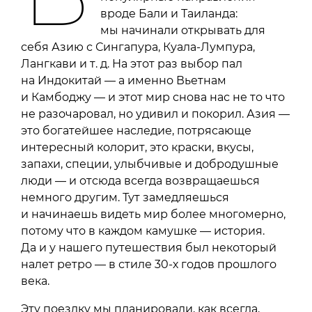
вроде Бали и Таиланда:
мы начинали открывать для
себя Азию с Сингапура, Куала-Лумпура,
Лангкави и т. д. На этот раз выбор пал
на Индокитай — а именно Вьетнам
и Камбоджу — и этот мир снова нас не то что
не разочаровал, но удивил и покорил. Азия —
это богатейшее наследие, потрясающе
интересный колорит, это краски, вкусы,
запахи, специи, улыбчивые и добродушные
люди — и отсюда всегда возвращаешься
немного другим. Тут замедляешься
и начинаешь видеть мир более многомерно,
потому что в каждом камушке — история.
Да и у нашего путешествия был некоторый
налет ретро — в стиле 30-х годов прошлого
века.
Эту поездку мы планировали, как всегда,