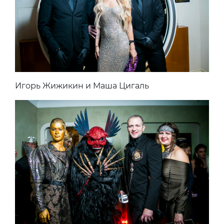
Игорь Жижикин и Маша Цигаль