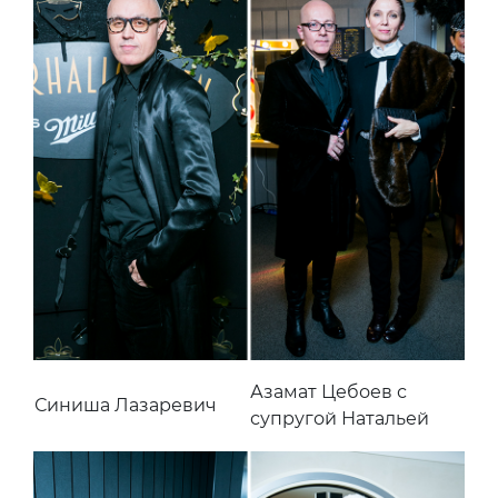
Азамат Цебоев с
Синиша Лазаревич
супругой Натальей