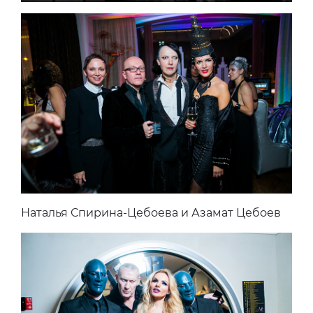
Наталья Спирина-Цебоева и Азамат Цебоев