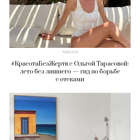
Красота
#КрасотаБезЖертв с Ольгой Тарасовой:
лето без лишнего — гид по борьбе
с отеками