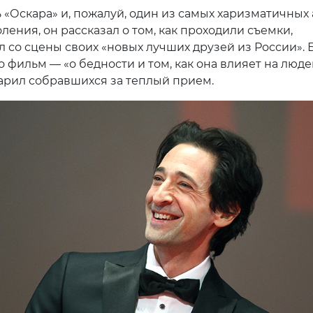
 «Оскара» и, пожалуй, один из самых харизматичных
ления, он рассказал о том, как проходили съемки,
л со сцены своих «новых лучших друзей из России». 
о фильм — «о бедности и том, как она влияет на люде
арил собравшихся за теплый прием.