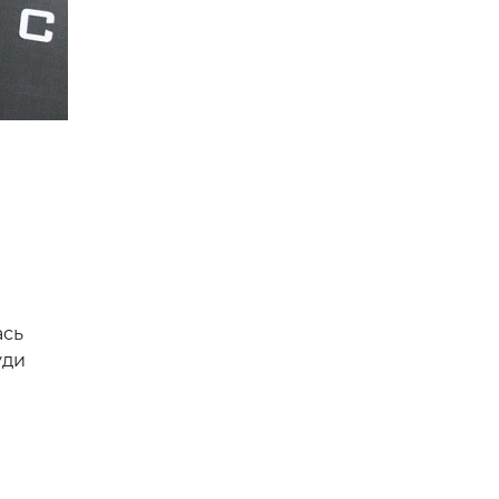
ась
уди