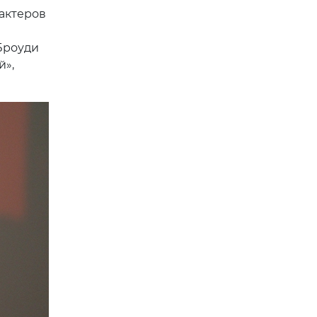
 актеров
Броуди
й»,