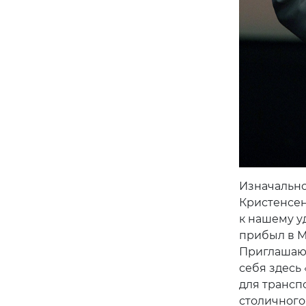
Изначально
Кристенсен
к нашему у
прибыл в М
Приглашающ
себя здесь
для трансп
столичного