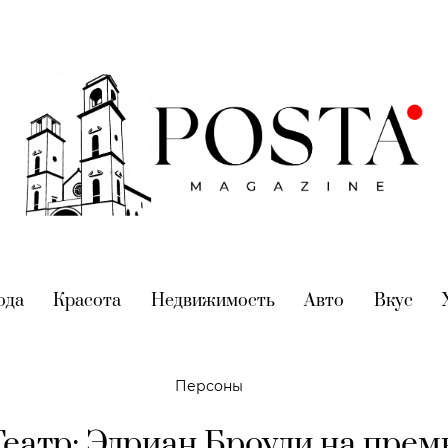
nt)
ода
(current)
Красота
(current)
Недвижимость
(current)
Авто
(current)
Вкус
(cur
Персоны
еатр: Эдриан Броуди на прем