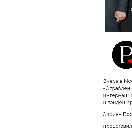
Вчера в Мо
«Ограблени
интернацио
и Хэйден К
Эдриан Бро
представил