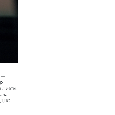
о —
ер
ы Лиеты.
щала
у ДПС