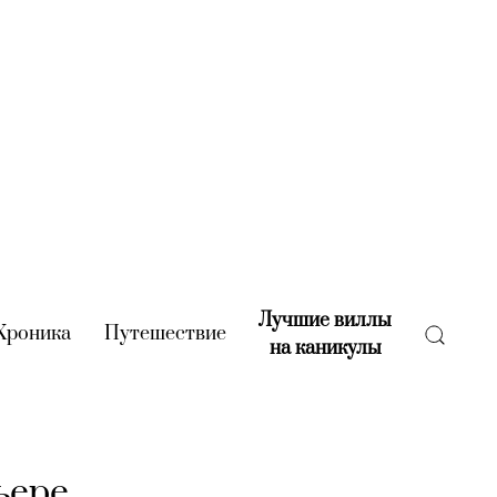
Лучшие виллы
rent)
Хроника
(current)
Путешествие
(current)
на каникулы
(current)
ьере