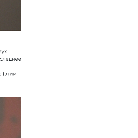
вух
оследнее
 (этим
х