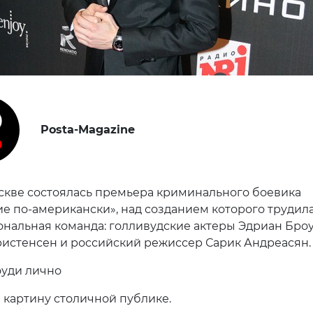
Posta-Magazine
скве состоялась премьера криминального боевика
е по-американски», над созданием которого трудил
нальная команда: голливудские актеры Эдриан Бро
ристенсен и российский режиссер Сарик Андреасян.
уди лично
 картину столичной публике.