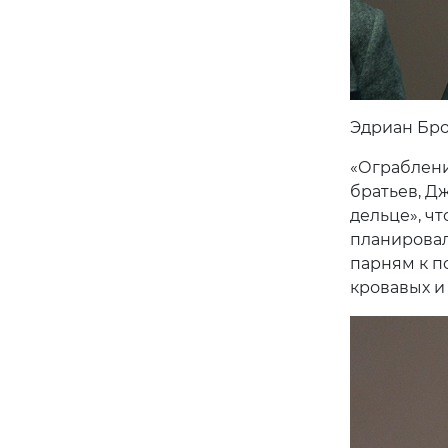
Эдриан Бро
«Ограблени
братьев, Д
дельце», чт
планировал
парням к п
кровавых и