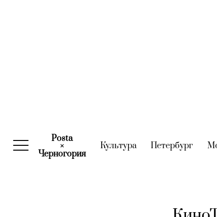
Posta
Культура
(current)
Петербург
(curre
М
×
Черногория
(current)
КиноТ