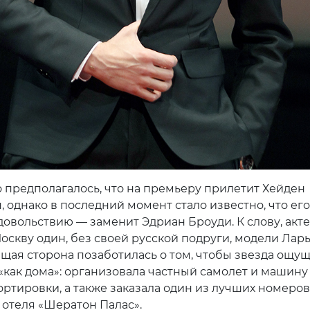
 предполагалось, что на премьеру прилетит Хейден
, однако в последний момент стало известно, что ег
довольствию — заменит Эдриан Броуди. К слову, акт
оскву один, без своей русской подруги, модели Лар
ая сторона позаботилась о том, чтобы звезда ощу
 «как дома»: организовала частный самолет и машин
ортировки, а также заказала один из лучших номеров
 отеля «Шератон Палас».