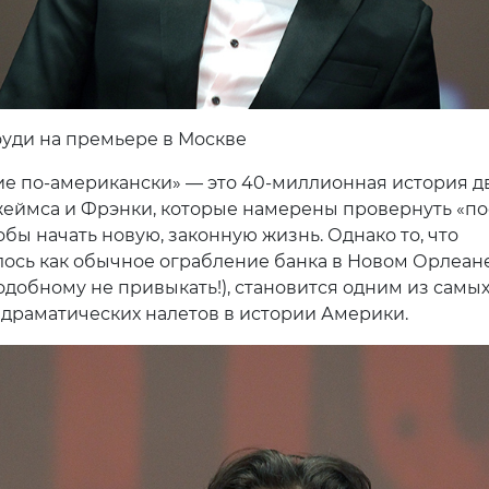
уди на премьере в Москве
е по-американски» — это 40-миллионная история д
жеймса и Фрэнки, которые намерены провернуть «п
обы начать новую, законную жизнь. Однако то, что
ось как обычное ограбление банка в Новом Орлеане
одобному не привыкать!), становится одним из самы
 драматических налетов в истории Америки.