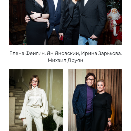
Елена Фейгин, Ян Яновский, Ирина Зарькова,
Михаил Друян