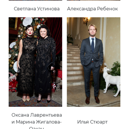
Светлана Устинова
Александра Ребенок
Оксана Лаврентьева
и Марина Жигалова-
Илья Стюарт
Озкан