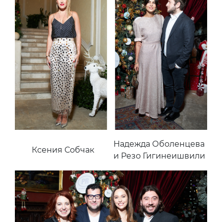
Надежда Оболенцева
Ксения Собчак
и Резо Гигинеишвили