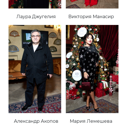
Лаура Джугелия
Виктория Манасир
Александр Акопов
Мария Лемешева