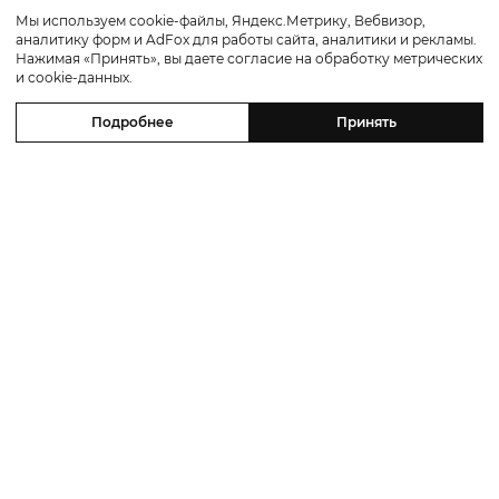
Мы используем cookie-файлы, Яндекс.Метрику, Вебвизор,
аналитику форм и AdFox для работы сайта, аналитики и рекламы.
Нажимая «Принять», вы даете согласие на обработку метрических
и cookie-данных.
Подробнее
Принять
Новости
Питер Weekly: фестиваль «Пикник
Афиши», проект «Неснятые