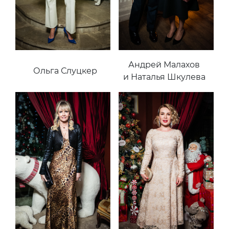
Андрей Малахов
Ольга Слуцкер
и Наталья Шкулева