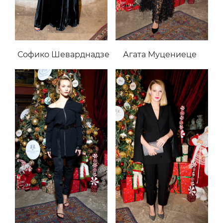
Софико Шеварднадзе
Агата Муцениеце