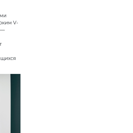
ами
оким V-
 —
т
ющихся