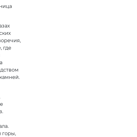
ьница
азах
ских
воречия,
, где
м
а
едством
камней.
,
е
в.
ала.
 горы,