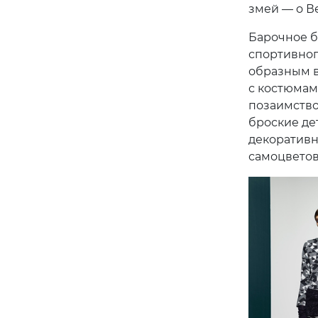
змей — о В
Барочное б
спортивног
образным в
с костюмам
позаимство
броские де
декоративн
самоцветов