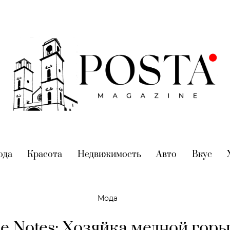
nt)
ода
(current)
Красота
(current)
Недвижимость
(current)
Авто
(current)
Вкус
(cur
Мода
le Notes: Хозяйка медной горы