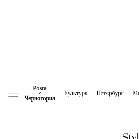
Posta
Культура
(current)
Петербург
(curre
М
×
Черногория
(current)
Sty