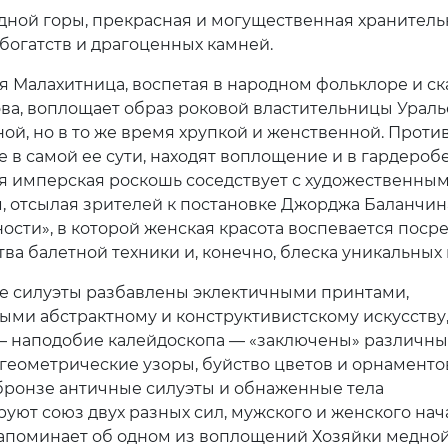
дной горы, прекрасная и могущественная хранител
богатств и драгоценных камней.
 Малахитница, воспетая в народном фольклоре и ск
ва, воплощает образ роковой властительницы Ураль
ной, но в то же время хрупкой и женственной. Проти
 в самой ее сути, находят воплощение и в гардеробе
 имперская роскошь соседствует с художественны
, отсылая зрителей к постановке Джорджа Баланчин
ости», в которой женская красота воспевается поср
ва балетной техники и, конечно, блеска уникальных 
 силуэты разбавлены эклектичными принтами,
ми абстрактному и конструктивистскому искусству
— наподобие калейдоскопа — «заключены» различны
 геометрические узоры, буйство цветов и орнаменто
бронзе античные силуэты и обнаженные тела
уют союз двух разных сил, мужского и женского нач
поминает об одном из воплощений Хозяйки медной