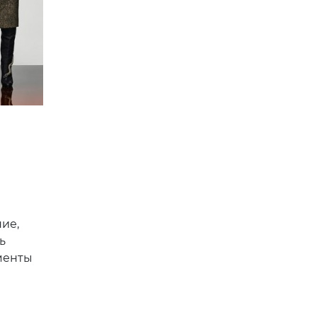
ие,
ь
менты