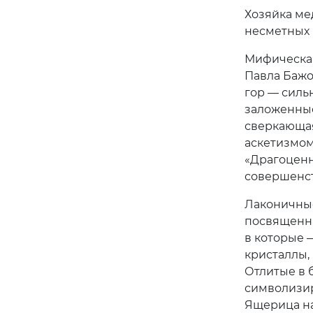
Хозяйка ме
несметных 
Мифическая
Павла Бажо
гор — силь
заложенные
сверкающая
аскетизмом
«Драгоценн
совершенст
Лаконичные
посвященны
в которые 
кристаллы,
Отлитые в 
символизир
Ящерица на