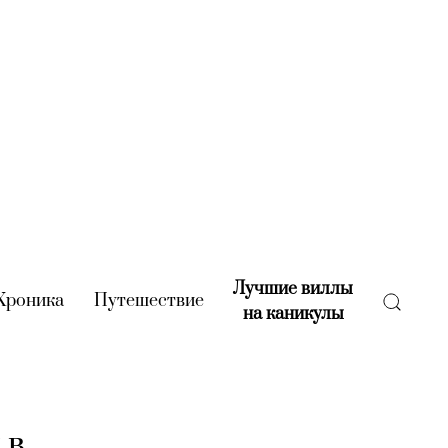
Лучшие виллы
rent)
Хроника
(current)
Путешествие
(current)
на каникулы
(current)
 в