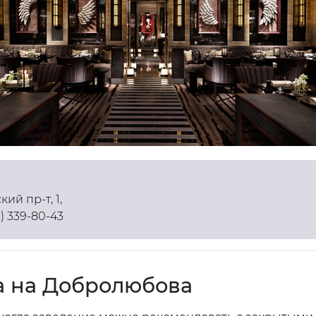
ий пр-т, 1,
12) 339-80-43
a на Добролюбова