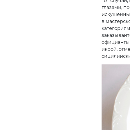
Тот случай
глазами, п
искушенных
в мастерско
категориями
заказывайте
официанты.
икрой, отм
сицилийски