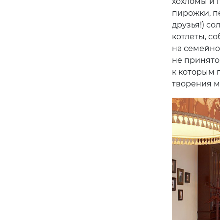
хохломы и 
пирожки, п
друзья!) со
котлеты, со
на семейно
не принято
к которым 
творения м