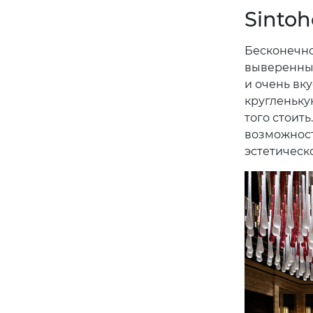
Sintoh
Бесконечно 
выверенный
и очень вк
кругленьку
того стоить
возможност
эстетическо