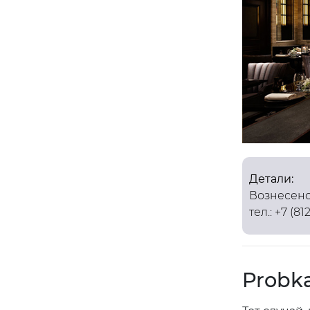
Детали:
Вознесенск
тел.: +7 (8
Probk