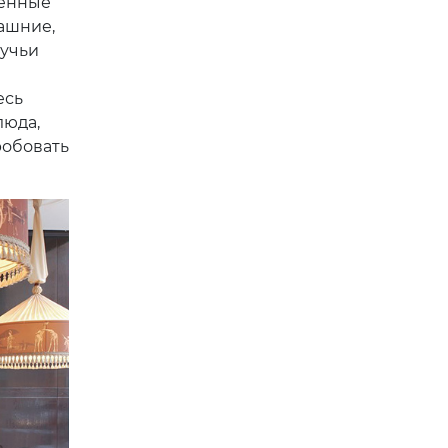
менные
ашние,
щучьи
есь
люда,
робовать