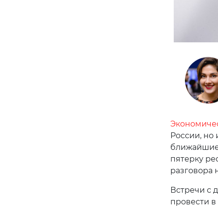
Экономиче
России, но 
ближайшие 
пятерку рес
разговора 
Встречи с 
провести в