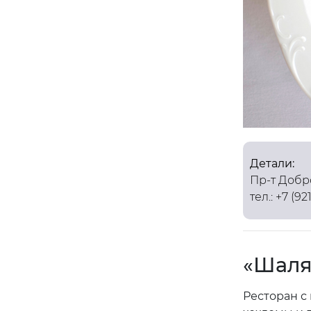
Детали:
Пр-т Добр
тел.: +7 (92
«Шаля
Ресторан с