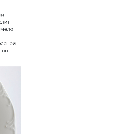
ни
слит
Смело
расной
 по-