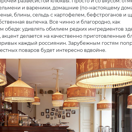
прочей развесистой клюквы. Просто и со вкусом: от
ельмени и вареники, домашние (по-настоящему дом
ленья, блины, сельдь с картофелем, бефстроганов и 
бственная выпечка. Все чинно и благородно, как
м обеде: удивлять обилием редких ингредиентов зд
, акцент делается на качественно приготовленные б
привык каждый россиянин. Зарубежным гостям поп
естных поваров будет интересно вдвойне.