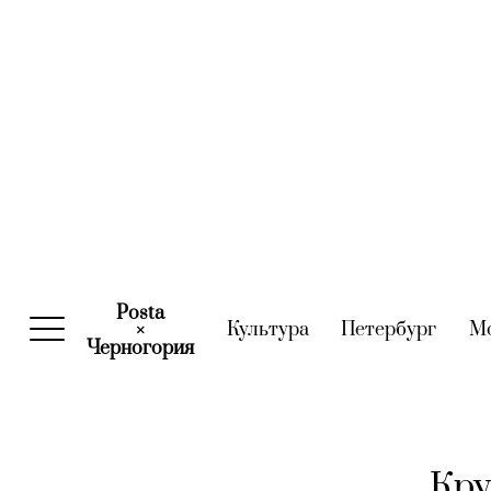
Posta
Культура
(current)
Петербург
(curre
М
×
Черногория
(current)
Кру