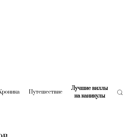
Лучшие виллы
rent)
Хроника
(current)
Путешествие
(current)
на каникулы
(current)
ов