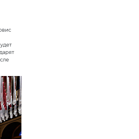
рвис
будет
одарят
исле