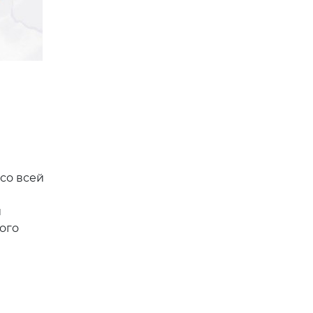
со всей
и
ого