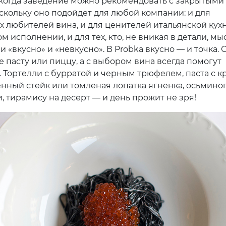
, когда заведение можно рекомендовать с закрытыми
оскольку оно подойдет для любой компании: и для
 любителей вина, и для ценителей итальянской кух
м исполнении, и для тех, кто, не вникая в детали, мы
 «вкусно» и «невкусно». В Probka вкусно — и точка. 
 пасту или пиццу, а с выбором вина всегда помогут
 Тортелли с бурратой и черным трюфелем, паста с к
енный стейк или томленая лопатка ягненка, осьминог
, тирамису на десерт — и день прожит не зря!