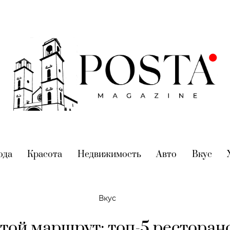
nt)
ода
(current)
Красота
(current)
Недвижимость
(current)
Авто
(current)
Вкус
(cur
Вкус
той маршрут: топ-5 ресторан