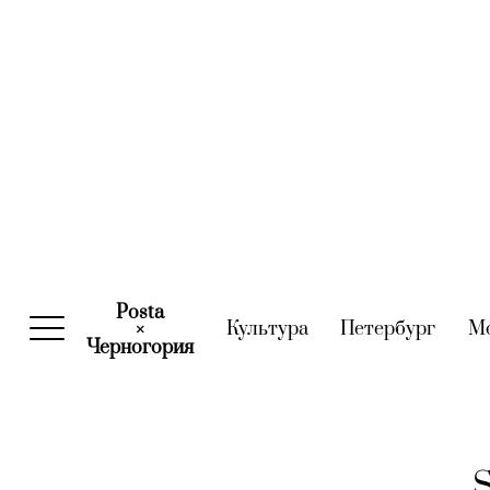
Posta
Культура
(current)
Петербург
(curre
М
×
Черногория
(current)
S