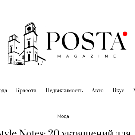
nt)
ода
(current)
Красота
(current)
Недвижимость
(current)
Авто
(current)
Вкус
(cur
Мода
tyle Notes: 20 украшений для