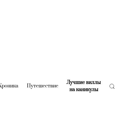
Лучшие виллы
rent)
Хроника
(current)
Путешествие
(current)
на каникулы
(current)