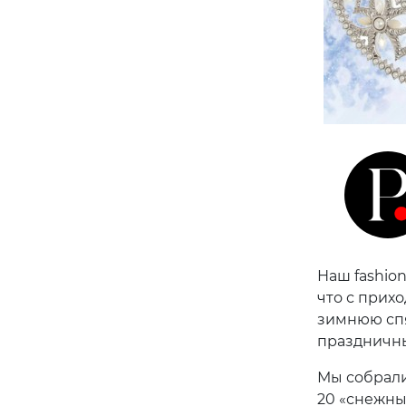
Наш fashion
что с прих
зимнюю спя
праздничны
Мы собрали
20 «снежны