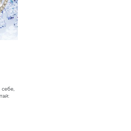
 себе,
тай: