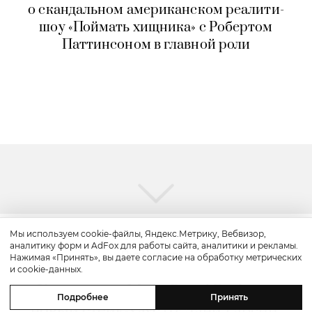
о скандальном американском реалити-
шоу «Поймать хищника» с Робертом
Паттинсоном в главной роли
Мы используем cookie-файлы, Яндекс.Метрику, Вебвизор,
аналитику форм и AdFox для работы сайта, аналитики и рекламы.
Путешествие
Нажимая «Принять», вы даете согласие на обработку метрических
и cookie-данных.
Каникулы в Maxx Royal Bodrum:
Подробнее
Принять
новый стейк-хаус от Дани Гарсии,