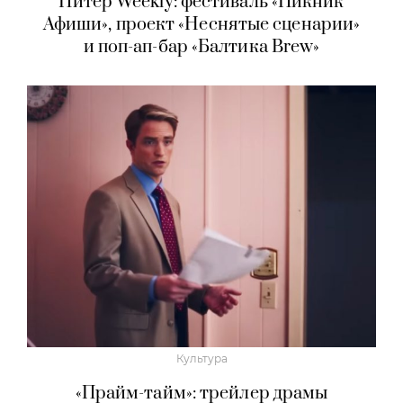
Питер Weekly: фестиваль «Пикник
Афиши», проект «Неснятые сценарии»
и поп-ап-бар «Балтика Brew»
Культура
«Прайм-тайм»: трейлер драмы