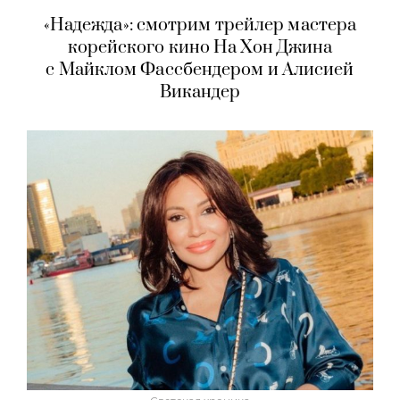
«Надежда»: смотрим трейлер мастера
корейского кино На Хон Джина
с Майклом Фассбендером и Алисией
Викандер