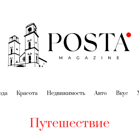
nt)
ода
(current)
Красота
(current)
Недвижимость
(current)
Авто
(current)
Вкус
(cur
Путешествие