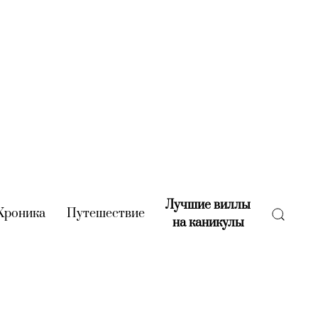
Лучшие виллы
rent)
Хроника
(current)
Путешествие
(current)
на каникулы
(current)