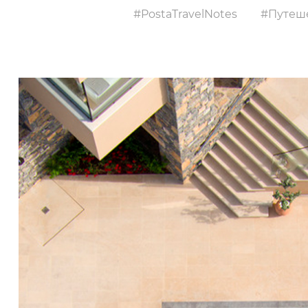
PostaTravelNotes
Путеше