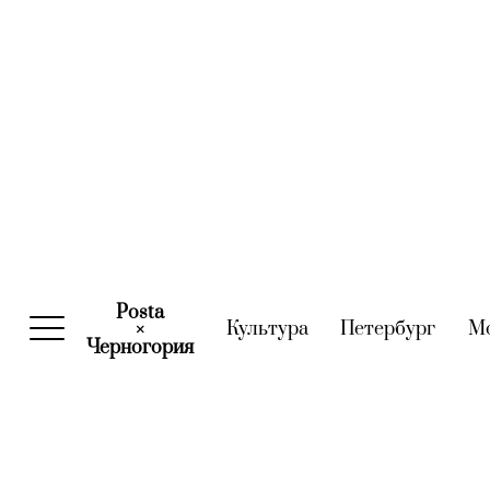
Posta
Культура
(current)
Петербург
(curre
М
×
Черногория
(current)