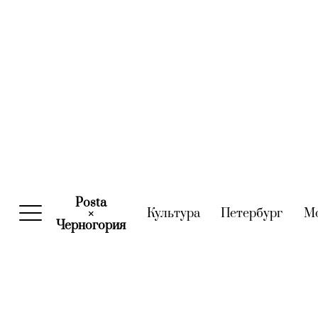
Posta
Культура
(current)
Петербург
(curre
М
×
Черногория
(current)