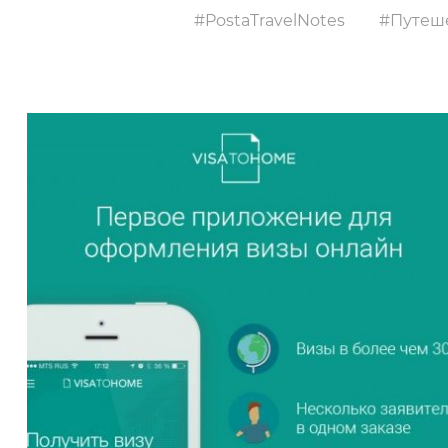
PostaTravelNotes
Путеше