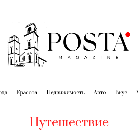
nt)
ода
(current)
Красота
(current)
Недвижимость
(current)
Авто
(current)
Вкус
(cur
Путешествие