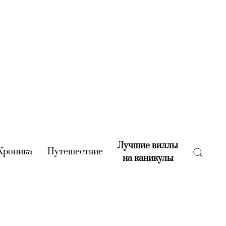
Лучшие виллы
rent)
Хроника
(current)
Путешествие
(current)
на каникулы
(current)