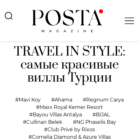
TRAVEL IN STYLE:
самые красивые
виллы Турции
Mavi Koy
Ahama
Regnum Carya
Maxx Royal Kemer Resort
Bayou Villas Antalya
BIJAL
Cullinan Belek
NG Phaselis Bay
Club Privé by Rixos
Cornelia Diamond & Azure Villas