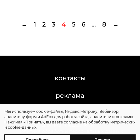
←
1
2
3
4
5
6
…
8
→
контакты
реклама
Мы используем cookie-файлы, Яндекс.Метрику, Вебвизор,
©2011-2026 Posta-Magazine
аналитику форм и AdFox для работы сайта, аналитики и рекламы.
Сайт может содержать контент, не предназначенный
Нажимая «Принять», вы даете согласие на обработку метрических
для лиц младше 16 лет.
и cookie-данных.
Политика обработки персональных данных
Политика cookie
Подробнее
Принять